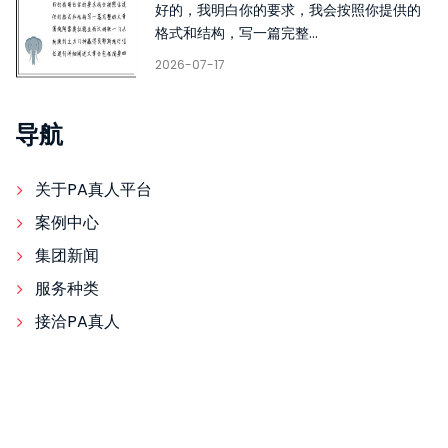
好的，我明白你的要求，我会按照你提供的
格式和结构，写一篇完整...
2026-07-17
导航
关于PA真人平台
案例中心
集团新闻
服务种类
接洽PA真人