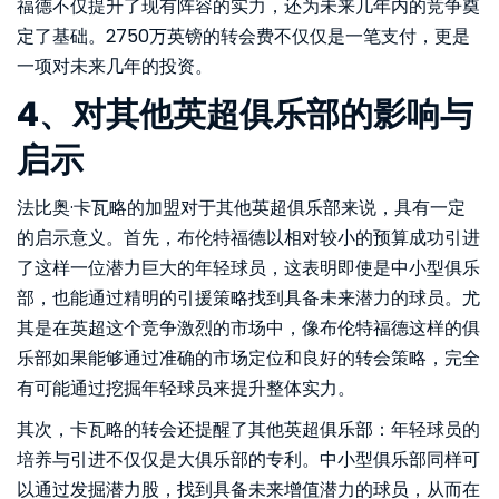
福德不仅提升了现有阵容的实力，还为未来几年内的竞争奠
定了基础。2750万英镑的转会费不仅仅是一笔支付，更是
一项对未来几年的投资。
4、对其他英超俱乐部的影响与
启示
法比奥·卡瓦略的加盟对于其他英超俱乐部来说，具有一定
的启示意义。首先，布伦特福德以相对较小的预算成功引进
了这样一位潜力巨大的年轻球员，这表明即使是中小型俱乐
部，也能通过精明的引援策略找到具备未来潜力的球员。尤
其是在英超这个竞争激烈的市场中，像布伦特福德这样的俱
乐部如果能够通过准确的市场定位和良好的转会策略，完全
有可能通过挖掘年轻球员来提升整体实力。
其次，卡瓦略的转会还提醒了其他英超俱乐部：年轻球员的
培养与引进不仅仅是大俱乐部的专利。中小型俱乐部同样可
以通过发掘潜力股，找到具备未来增值潜力的球员，从而在