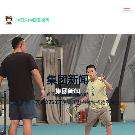
集团新闻
首页
Our News
/
法比奥·卡瓦略2750万英镑加盟布伦特福德引关注