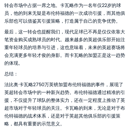
转会市场中占据一席之地。卡瓦略作为一名年仅22岁的球
员，他的到来无疑是布伦特福德的一次成功引援，而其他俱
乐部也可以借鉴其引援策略，打造属于自己的竞争优势。
最后，这一转会也提醒我们，现代足球已不再是仅仅依靠大
笔资金购买成熟球员的时代。越来越多的英超俱乐部开始注
重年轻球员的培养与引进，这也意味着，未来的英超赛场将
会充满更多年轻才俊的身影。而卡瓦略的加盟正是这一趋势
的体现。
总结：
法比奥·卡瓦略2750万英镑加盟布伦特福德的事件，展现了
英超转会市场中的一种新兴趋势。布伦特福德通过精准的引
援，不仅提升了球队的整体实力，还在一定程度上推动了英
超市场对于年轻球员的关注。卡瓦略的到来，无论是对于布
伦特福德的战术体系，还是对于英超其他俱乐部的引援策
略，都具有重要的示范意义。