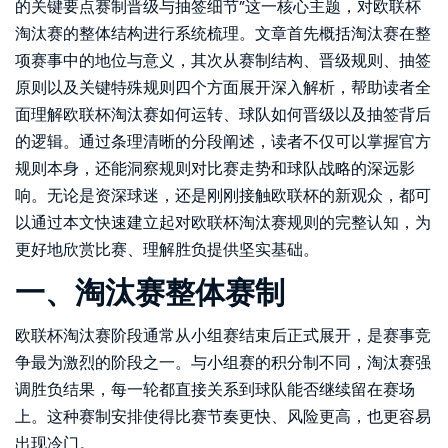
的关键要点赛制晋级与抽签细节”这一核心主题，对欧联杯
淘汰赛的整体结构进行系统梳理。文章首先概括淘汰赛在整
项赛事中的地位与意义，其次从赛制结构、晋级规则、抽签
原则以及关键特殊规则四个方面展开深入解析，帮助读者全
面理解欧联杯淘汰赛如何运转、球队如何晋级以及抽签背后
的逻辑。通过条理清晰的分段阐述，读者不仅可以掌握官方
规则本身，还能洞察规则对比赛走势和球队战略的深远影
响。无论是资深球迷，还是刚刚接触欧联杯的新观众，都可
以通过本文快速建立起对欧联杯淘汰赛规则的完整认知，为
更好地欣赏比赛、理解胜负提供坚实基础。
一、淘汰赛整体赛制
欧联杯淘汰赛阶段通常从小组赛结束后正式展开，是赛事竞
争最为激烈的阶段之一。与小组赛的积分制不同，淘汰赛强
调胜负结果，每一轮都直接关系到球队能否继续留在赛场
上。这种赛制安排使得比赛节奏更快、风险更高，也更容易
出现冷门。