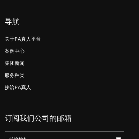
导航
关于PA真人平台
案例中心
集团新闻
服务种类
接洽PA真人
订阅我们公司的邮箱