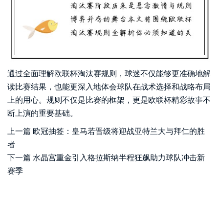
通过全面理解欧联杯淘汰赛规则，球迷不仅能够更准确地解
读比赛结果，也能更深入地体会球队在战术选择和战略布局
上的用心。规则不仅是比赛的框架，更是欧联杯精彩故事不
断上演的重要基础。
上一篇
欧冠抽签：皇马若晋级将迎战亚特兰大与拜仁的胜
者
下一篇
水晶宫重金引入格拉斯纳半程狂飙助力球队冲击新
赛季