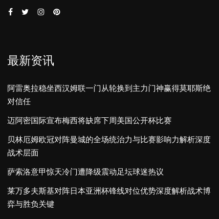
最新资讯
阿雷奥拉稳坐西汉姆联一门从轮换到主力门神赢得莫耶斯绝
对信任
迈阿密国际宣布梅西将缺席下周美国公开杯比赛
贝林厄姆欧冠对阵曼城的全场统治力与比赛影响力解析深度
战术层面
萨索洛意甲惊天冷门遭降级震动足坛球迷热议
莱万多夫斯基对阵日本亚洲杯锋线对位优势深度解析战术博
弈与胜负关键