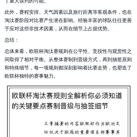
了重大误判的可能。
此外，赛程安排、天气因素以及旅行距离等客观条件，也在
淘汰赛阶段对比赛产生潜在影响。经验丰富的球队往往更善
于应对这些非技术因素，从而在细节上占据优势。
总结：
总体来看，欧联杯淘汰赛规则在公平性、竞技性与观赏性之
间取得了相对平衡。从整体赛制到晋级方式，再到抽签原则
和特殊细节，每一项规则都深刻影响着比赛走势，也塑造了
欧联杯独特的赛事魅力。