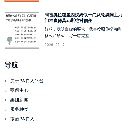
阿雷奥拉稳坐西汉姆联一门从轮换到主力
门神赢得莫耶斯绝对信任
好的，我明白你的要求，我会按照你提供的
格式和结构，写一篇完整...
2026-07-17
导航
关于PA真人平台
案例中心
集团新闻
服务种类
接洽PA真人