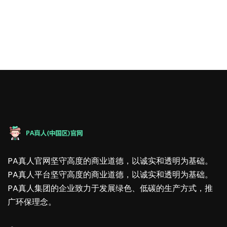
PA真人官网坚守高度的商业道德，以诚实和透明为基础。
PA真人平台坚守高度的商业道德，以诚实和透明为基础。
PA真人集团的企业致力于发展绿色、低碳的生产方式，推
广环保理念。