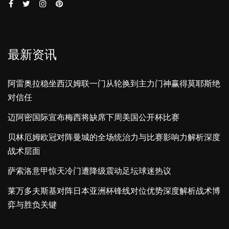
最新资讯
阿雷奥拉稳坐西汉姆联一门从轮换到主力门神赢得莫耶斯绝
对信任
迈阿密国际宣布梅西将缺席下周美国公开杯比赛
贝林厄姆欧冠对阵曼城的全场统治力与比赛影响力解析深度
战术层面
萨索洛意甲惊天冷门遭降级震动足坛球迷热议
莱万多夫斯基对阵日本亚洲杯锋线对位优势深度解析战术博
弈与胜负关键