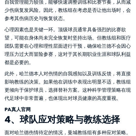
自我管理能力较强，能够快速调整训练和比赛节奏，从而减
少伤病复发风险。因此，教练组在考虑是否让他出场时，会
参考其伤病历史与恢复状态。
心理因素也是关键一环。顶级球员通常具备强烈的比赛欲
望，可能在身体尚未完全恢复时坚持出场。但教练组和医疗
团队需要在心理和理性层面进行干预，确保哈兰德不会因心
理压力过大而冒险参赛，这对于其长期职业生涯和球队利益
都是必要的。
此外，哈兰德本人对伤情的自我感知以及训练反馈，将直接
影响教练的决策。如果他在训练中表现出明显不适，教练组
更倾向于保护球员，选择替补方案。这种科学管理策略在现
代足球中非常普遍，也体现出对球员健康的高度重视。
PA真人官网
4、球队应对策略与教练选择
面对哈兰德伤情待定的情况，曼城教练组有多种应对策略。