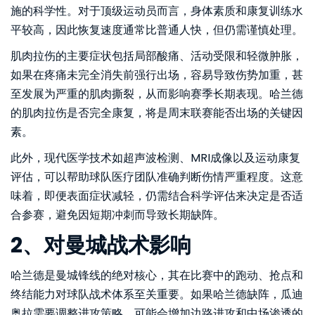
施的科学性。对于顶级运动员而言，身体素质和康复训练水
平较高，因此恢复速度通常比普通人快，但仍需谨慎处理。
肌肉拉伤的主要症状包括局部酸痛、活动受限和轻微肿胀，
如果在疼痛未完全消失前强行出场，容易导致伤势加重，甚
至发展为严重的肌肉撕裂，从而影响赛季长期表现。哈兰德
的肌肉拉伤是否完全康复，将是周末联赛能否出场的关键因
素。
此外，现代医学技术如超声波检测、MRI成像以及运动康复
评估，可以帮助球队医疗团队准确判断伤情严重程度。这意
味着，即便表面症状减轻，仍需结合科学评估来决定是否适
合参赛，避免因短期冲刺而导致长期缺阵。
2、对曼城战术影响
哈兰德是曼城锋线的绝对核心，其在比赛中的跑动、抢点和
终结能力对球队战术体系至关重要。如果哈兰德缺阵，瓜迪
奥拉需要调整进攻策略，可能会增加边路进攻和中场渗透的