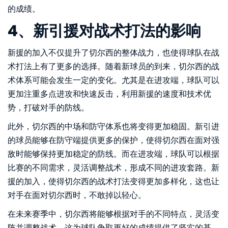
的成绩。
4、新引援对战术打法的影响
新援的加入不仅提升了切尔西的整体战力，也使得球队在战
术打法上有了更多的选择。随着新球员的到来，切尔西的战
术体系可能会发生一定的变化。尤其是在进攻端，球队可以
更加注重多点进攻和快速反击，利用新援的速度和技术优
势，打破对手的防线。
此外，切尔西的中场和防守体系也将变得更加稳固。新引进
的球员能够在防守端提供更多的保护，使得切尔西在面对强
敌时能够保持更加稳定的防线。而在进攻端，球队可以根据
比赛的不同需求，灵活调整战术，形成不同的进攻套路。新
援的加入，使得切尔西的战术打法变得更加多样化，这也让
对手在面对切尔西时，不敢掉以轻心。
在未来赛季中，切尔西将能够根据对手的不同特点，灵活变
阵并调整战术。这为球队争取更好的成绩提供了坚实的基