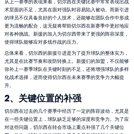
从上一赛季的表现来看，切尔西在关键比赛中常常表现出战
术层面的不足，尤其在面对强队时容易陷入被动。而新引进
的球员不仅具备良好的个人技术，还能够在团队合作中形成
更为流畅的配合，这无疑将帮助切尔西在新赛季中更好地应
对各种挑战。新援的加入为切尔西带来了更强的阵容深度，
使得球队能够应对多线作战的压力。
总体来看，切尔西的新援引进是为了提升球队的整体实力，
尤其是在比赛节奏和攻防转换上。新援们的加盟，不仅能够
弥补上一赛季球队在关键时刻的不足，还将增强球队的多样
化战术选择，进而使得切尔西在未来赛季的竞争力大幅提
升。
2、关键位置的补强
切尔西在过去的几个赛季中经历了一定的阵容波动，尤其是
在一些关键位置上，球队缺乏足够的深度和竞争力。为了应
对这些问题，切尔西在转会市场上重点补强了几个关键位