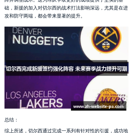
础，新援的加入对切尔西的战术打法影响深远，尤其是在进
攻和防守两端，都会带来显著的提升。
总结：
综上所述，切尔西通过完成一系列有针对性的引援，成功地