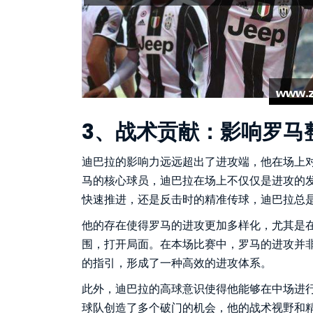
3、战术贡献：影响罗马
迪巴拉的影响力远远超出了进攻端，他在场上
马的核心球员，迪巴拉在场上不仅仅是进攻的
快速推进，还是反击时的精准传球，迪巴拉总
他的存在使得罗马的进攻更加多样化，尤其是
围，打开局面。在本场比赛中，罗马的进攻并
的指引，形成了一种高效的进攻体系。
此外，迪巴拉的高球意识使得他能够在中场进
球队创造了多个破门的机会，他的战术视野和