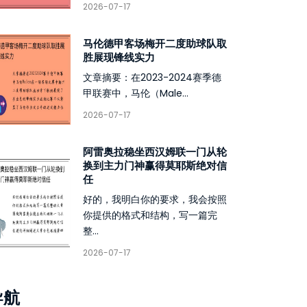
2026-07-17
马伦德甲客场梅开二度助球队取
胜展现锋线实力
文章摘要：在2023-2024赛季德
甲联赛中，马伦（Male...
2026-07-17
阿雷奥拉稳坐西汉姆联一门从轮
换到主力门神赢得莫耶斯绝对信
任
好的，我明白你的要求，我会按照
你提供的格式和结构，写一篇完
整...
2026-07-17
导航