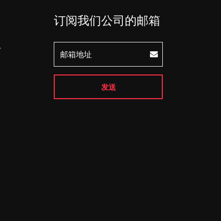
订阅我们公司的邮箱
台
发送