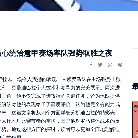
核心统治意甲赛场率队强势取胜之夜
巴拉以一场令人震撼的表现，带领罗马队在主场强势击败
胜利，更是迪巴拉个人技术和领导力的完美展示。两次进
对主角，他不仅完成了进攻端的关键任务，还为球队提供
迷纷纷对他的表现给予了高度评价，认为他完全有能力成
未来。这篇文章将从四个方面详细分析迪巴拉的精彩表
个人技术对比赛节奏的掌控，三是他对罗马整体战术的贡
气势。通过这些方面的探讨，读者可以更加全面地理解迪
决定性作用。