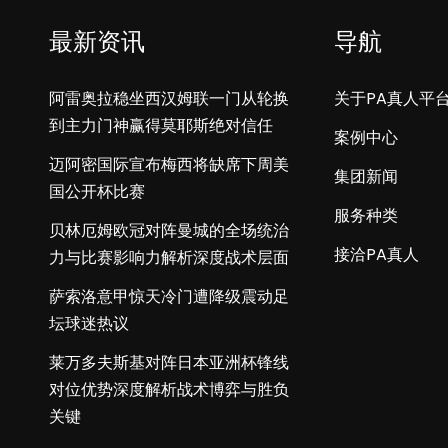
最新资讯
导航
阿雷奥拉稳坐西汉姆联一门从轮换
关于PA真人平
到主力门神赢得莫耶斯绝对信任
案例中心
迈阿密国际宣布梅西将缺席下周美
集团新闻
国公开杯比赛
服务种类
贝林厄姆欧冠对阵曼城的全场统治
接洽PA真人
力与比赛影响力解析深度战术层面
萨索洛意甲惊天冷门遭降级震动足
坛球迷热议
莱万多夫斯基对阵日本亚洲杯锋线
对位优势深度解析战术博弈与胜负
关键