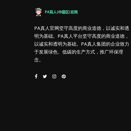
PA真人官网坚守高度的商业道德，以诚实和透
明为基础。PA真人平台坚守高度的商业道德，
以诚实和透明为基础。PA真人集团的企业致力
于发展绿色、低碳的生产方式，推广环保理
念。