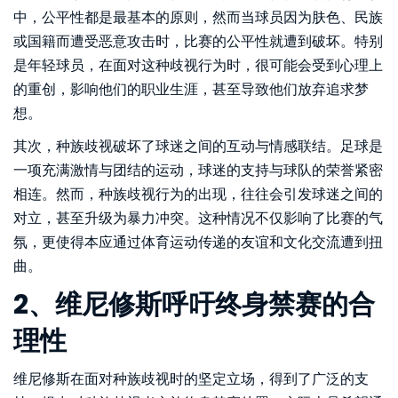
中，公平性都是最基本的原则，然而当球员因为肤色、民族
或国籍而遭受恶意攻击时，比赛的公平性就遭到破坏。特别
是年轻球员，在面对这种歧视行为时，很可能会受到心理上
的重创，影响他们的职业生涯，甚至导致他们放弃追求梦
想。
其次，种族歧视破坏了球迷之间的互动与情感联结。足球是
一项充满激情与团结的运动，球迷的支持与球队的荣誉紧密
相连。然而，种族歧视行为的出现，往往会引发球迷之间的
对立，甚至升级为暴力冲突。这种情况不仅影响了比赛的气
氛，更使得本应通过体育运动传递的友谊和文化交流遭到扭
曲。
2、维尼修斯呼吁终身禁赛的合
理性
维尼修斯在面对种族歧视时的坚定立场，得到了广泛的支