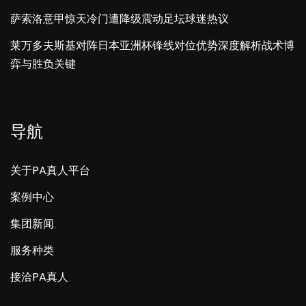
萨索洛意甲惊天冷门遭降级震动足坛球迷热议
莱万多夫斯基对阵日本亚洲杯锋线对位优势深度解析战术博
弈与胜负关键
导航
关于PA真人平台
案例中心
集团新闻
服务种类
接洽PA真人