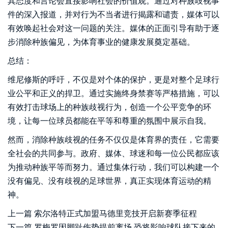
其态度和言论会直接影响社会的价值观。通过对种族歧视事
件的深入报道，并对行为不当者进行揭露和谴责，媒体可以
有效唤起社会对这一问题的关注。媒体的正面引导有助于逐
步消除种族偏见，为体育事业的健康发展奠定基础。
总结：
维尼修斯的呼吁，不仅是对个体的保护，更是对整个足球行
业公平和正义的捍卫。通过实施终身禁赛等严格措施，可以
有效打击球场上的种族歧视行为，创造一个公平竞争的环
境，让每一位球员都能在平等和尊重的氛围中展示自我。
然而，消除种族歧视的任务不仅仅是体育界的责任，它需要
全社会的共同参与。政府、媒体、球迷和每一位公民都应该
为推动种族平等而努力。通过集体行动，我们可以构建一个
没有偏见、没有歧视的足球世界，真正实现体育运动的精
神。
上一篇
索尔洛特正式加盟马德里竞技开启新赛季征程
下一篇
罗梅罗因脚趾伤势提前离场 恐将影响球队接下来的