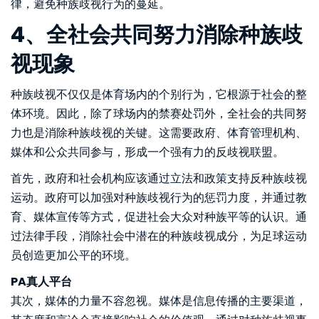
律，避免种族歧视行为的蔓延。
4、全社会共同努力消除种族歧
视现象
种族歧视不仅仅是体育场内的个别行为，它根源于社会的整
体环境。因此，除了球场内的禁赛处罚外，全社会的共同努
力也是消除种族歧视的关键。这需要政府、体育管理机构、
媒体和公众共同参与，形成一个强有力的反歧视联盟。
首先，政府和社会机构应该通过立法和政策支持反种族歧视
运动。政府可以加强对种族歧视行为的惩罚力度，并通过教
育、媒体宣传等方式，促进社会大众对种族平等的认识。通
过法律手段，消除社会中潜在的种族歧视成分，为足球运动
员创造更加公平的环境。
PA真人平台
其次，媒体的力量不容忽视。媒体是信息传播的主要渠道，