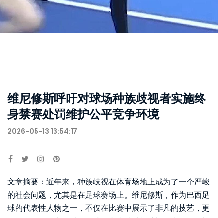
维尼修斯呼吁对球场种族歧视者实施终
身禁赛处罚维护公平竞争环境
2026-05-13 13:54:17
文章摘要：近年来，种族歧视在体育场地上成为了一个严峻
的社会问题，尤其是在足球赛场上。维尼修斯，作为巴西足
球的代表性人物之一，不仅在比赛中展示了非凡的技艺，更