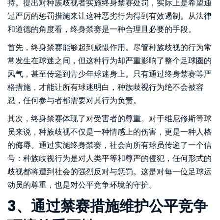
持。提出对种族歧视者实施终身禁赛处罚，实际上是希望通
过严厉的惩罚措施来让这种恶劣行为得到有效遏制。从法律
和道德的角度看，终身禁赛是一种合理且必要的手段。
首先，终身禁赛能够起到威慑作用。尽管种族歧视的行为常
常发生在球迷之间，但这种行为却严重影响了整个足球圈的
风气，甚至传递到青少年球迷身上。只有通过终身禁赛等严
格措施，才能让所有球迷明白，种族歧视行为绝不会被容
忍，任何参与者都需要对其行为负责。
其次，终身禁赛体现了对受害者的尊重。对于维尼修斯等球
员来说，种族歧视不仅是一种情感上的伤害，更是一种人格
的侮辱。通过实施终身禁赛，社会向所有球员传递了一个信
号：种族歧视行为是对人类平等和尊严的侵犯，任何形式的
歧视都将遭到社会的强烈反对与惩罚。这是对每一位足球运
动员的尊重，也是对公平竞争环境的守护。
3、通过禁赛措施维护公平竞争