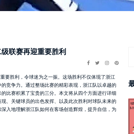
冠二级联赛再迎重要胜利
的重要胜利，令球迷为之一振。这场胜利不仅体现了浙江
中的竞争力。通过整场比赛的精彩表现，浙江队以卓越的
来的比赛积累了宝贵的三分。本文将从四个方面进行详细
表现、关键球员的出色发挥、以及此次胜利对球队未来的
加深入地理解浙江队如何在客场创造辉煌，提升自信，为