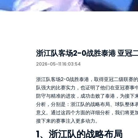
浙江队客场2-0战胜泰港 亚
2026-05-11 16:03:54
浙江队客场2-0战胜泰港，取得亚冠二级联赛
队强大的比赛实力，也证明了他们在亚冠赛事
防守与精准的进攻，成功击败了泰港，为接下
分析，分别是：浙江队的战略布局、球队整体
意义。通过这四个方面的详细分析，我们将更
接下来的赛事注入更多动力。
1、浙江队的战略布局