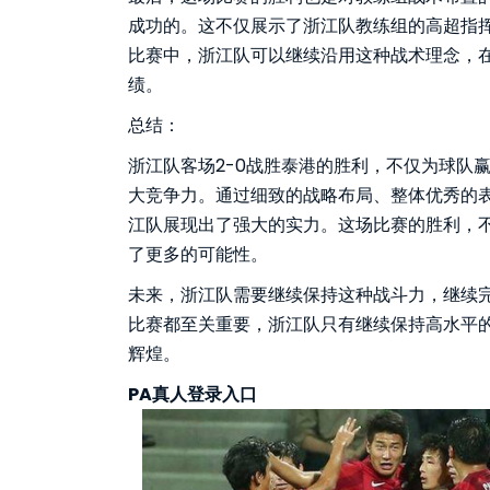
成功的。这不仅展示了浙江队教练组的高超指
比赛中，浙江队可以继续沿用这种战术理念，
绩。
总结：
浙江队客场2-0战胜泰港的胜利，不仅为球队
大竞争力。通过细致的战略布局、整体优秀的
江队展现出了强大的实力。这场比赛的胜利，
了更多的可能性。
未来，浙江队需要继续保持这种战斗力，继续
比赛都至关重要，浙江队只有继续保持高水平
辉煌。
PA真人登录入口