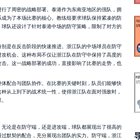
进行了周密的战略部署。泰港作为东南亚地区的强队，拥
系成为了本场比赛的核心。教练组要求球队保持紧凑的防
，球队还设计了针对泰港中场的防守策略，限制了对方的
特别是在反击阶段的快速推进。浙江队的中场球员在防守
进攻机会。这种布局不仅让浙江队在防守中保持了高度的
攻击。这一战略部署的成功，直接影响了比赛的走势，也
整体配合与团队协作。在比赛的关键时刻，队员们能够快
这种从上到下的战术统一性，使得浙江队在面对强敌时，
果。
。无论是在防守端，还是进攻端，球队都展现出了很高的
通过默契的配合，充分展现出团队的实力。防守端，浙江