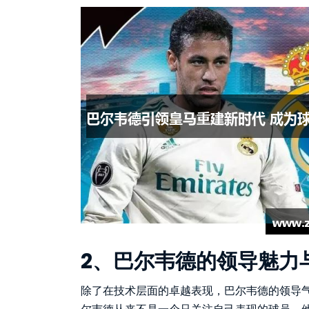
2、巴尔韦德的领导魅力
除了在技术层面的卓越表现，巴尔韦德的领导