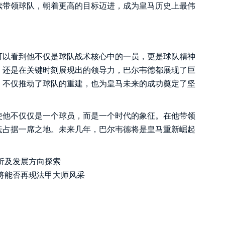
续带领球队，朝着更高的目标迈进，成为皇马历史上最伟
可以看到他不仅是球队战术核心中的一员，更是球队精神
，还是在关键时刻展现出的领导力，巴尔韦德都展现了巨
，不仅推动了球队的重建，也为皇马未来的成功奠定了坚
使他不仅仅是一个球员，而是一个时代的象征。在他带领
坛占据一席之地。未来几年，巴尔韦德将是皇马重新崛起
析及发展方向探索
将能否再现法甲大师风采