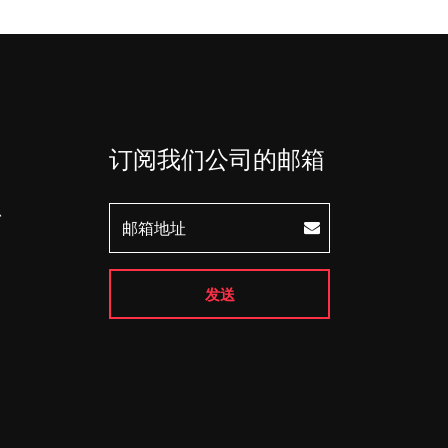
订阅我们公司的邮箱
台
发送