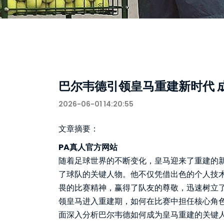
巴尔韦德引领皇马重建新时代 
2026-06-01 14:20:55
文章摘要：
PA真人官方网站
随着足球世界的不断变化，皇马迎来了重建的新时代，
了球队的关键人物。他不仅凭借出色的个人技
畏的比赛精神，赢得了队友的尊敬，迅速树立
领皇马进入重建期，如何在比赛中担任核心角
面深入分析巴尔韦德如何成为皇马重建的关键