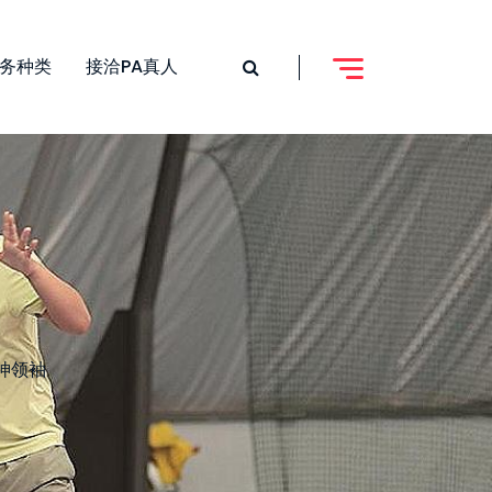
务种类
接洽PA真人
神领袖