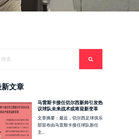
最新文章
马雷斯卡接任切尔西新帅引发热
议球队未来战术或将迎新变革
文章摘要：最近，切尔西足球俱乐
部宣布由马雷斯卡接任球队新任
主...