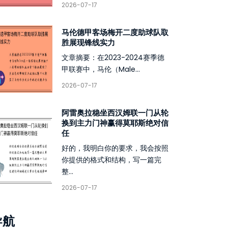
2026-07-17
马伦德甲客场梅开二度助球队取
胜展现锋线实力
文章摘要：在2023-2024赛季德
甲联赛中，马伦（Male...
2026-07-17
阿雷奥拉稳坐西汉姆联一门从轮
换到主力门神赢得莫耶斯绝对信
任
好的，我明白你的要求，我会按照
你提供的格式和结构，写一篇完
整...
2026-07-17
导航