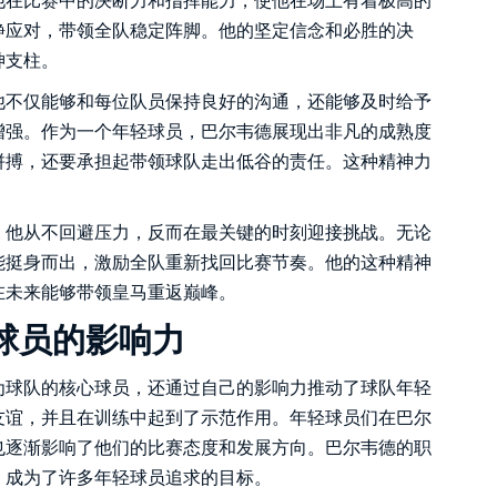
他在比赛中的决断力和指挥能力，使他在场上有着极高的
静应对，带领全队稳定阵脚。他的坚定信念和必胜的决
神支柱。
他不仅能够和每位队员保持良好的沟通，还能够及时给予
增强。作为一个年轻球员，巴尔韦德展现出非凡的成熟度
拼搏，还要承担起带领球队走出低谷的责任。这种精神力
。他从不回避压力，反而在最关键的时刻迎接挑战。无论
能挺身而出，激励全队重新找回比赛节奏。他的这种精神
在未来能够带领皇马重返巅峰。
球员的影响力
为球队的核心球员，还通过自己的影响力推动了球队年轻
友谊，并且在训练中起到了示范作用。年轻球员们在巴尔
也逐渐影响了他们的比赛态度和发展方向。巴尔韦德的职
，成为了许多年轻球员追求的目标。