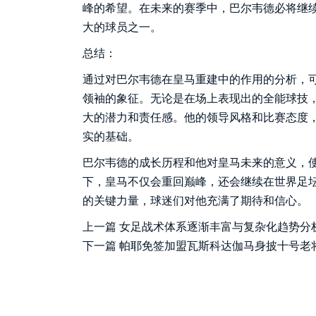
峰的希望。在未来的赛季中，巴尔韦德必将继
大的球员之一。
总结：
通过对巴尔韦德在皇马重建中的作用的分析，
领袖的象征。无论是在场上表现出的全能球技
大的潜力和责任感。他的领导风格和比赛态度
实的基础。
巴尔韦德的成长历程和他对皇马未来的意义，
下，皇马不仅会重回巅峰，还会继续在世界足
的关键力量，球迷们对他充满了期待和信心。
上一篇
女足战术体系逐渐丰富与复杂化趋势分
下一篇
帕耶免签加盟瓦斯科达伽马身披十号老