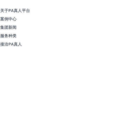
关于PA真人平台
案例中心
集团新闻
服务种类
接洽PA真人