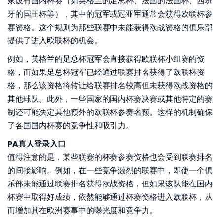
家设有国内杯赛（如英格兰的足总杯、法国的法国杯、西班
牙的国王杯等），其中的冠军或冠亚军通常会获得欧联杯参
赛资格。这个规则为那些联赛中未能获得欧战资格的俱乐部
提供了进入欧联杯的机会。
例如，英格兰的足总杯冠军会直接获得欧联杯小组赛的资
格，而如果足总杯冠军已经通过联赛排名获得了欧联杯资
格，那么该资格将转让给联赛排名较高但未获得欧战资格的
其他球队。此外，一些国家的国内杯赛决赛或其他特定的赛
制还可能决定其他额外的欧联杯参赛名额。这样的机制确保
了各国国内杯赛的竞争性和吸引力。
PA真人登录入口
值得注意的是，某些联赛的杯赛参赛资格也会受到联赛排名
的间接影响。例如，在一些竞争激烈的联赛中，即使一个俱
乐部未能通过联赛排名获得欧战资格，但如果该队能在国内
杯赛中取得好成绩，依然能够通过杯赛资格进入欧联杯，从
而增加其在欧洲赛事中的曝光度和竞争力。