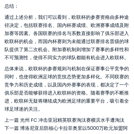
总结：
通过上述分析，我们可以看到，欧联杯的参赛资格由多种途
径决定，包括联赛排名、国内杯赛成绩、欧洲赛事成绩及附
加赛等因素。各国联赛的排名与系数直接影响了俱乐部进入
欧联杯的机会，而国内杯赛则为未能通过联赛排名晋级的球
队提供了第二次机会。附加赛机制则增加了赛事的多样性和
不可预测性，使得不同实力的球队都能有机会进入欧联杯。
总体来说，欧联杯的参赛规则与机制在保证赛事公平竞争的
同时，也使得欧洲足球的竞技态势更加多样化。不同联赛的
竞争力和历史成绩，以及国内外赛事的表现，都决定了一个
俱乐部是否能够获得进入欧联杯的资格。随着赛季的不断推
进，欧联杯无疑将继续成为欧洲足球的重要平台，吸引着全
球足球迷的关注。
上一篇
光州 FC 冲击亚冠精英联赛淘汰赛横滨水手遭淘汰
下一篇
博洛尼亚后防核心卡拉菲奥里以5000万欧元加盟阿