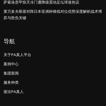
萨索洛意甲惊天冷门遭降级震动足坛球迷热议
莱万多夫斯基对阵日本亚洲杯锋线对位优势深度解析战术博
弈与胜负关键
导航
关于PA真人平台
案例中心
集团新闻
服务种类
接洽PA真人