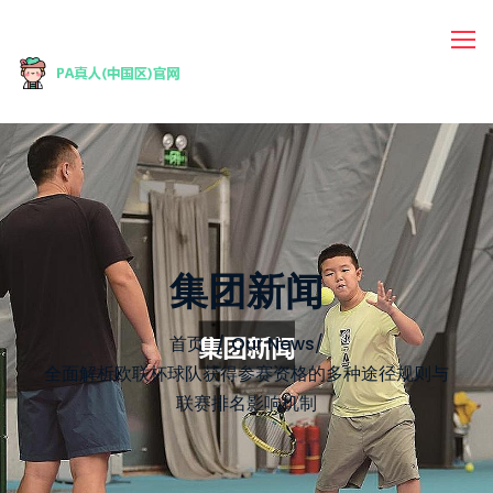
集团新闻
首页
Our News
/
全面解析欧联杯球队获得参赛资格的多种途径规则与
联赛排名影响机制