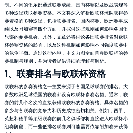
制。不同的俱乐部通过联赛成绩、国内杯赛以及欧战表现等
多种途径获取参赛资格。本文将深入解析欧联杯球队获得参
赛资格的多种途径，包括联赛排名、国内杯赛、欧洲赛事成
绩以及附加赛等四个方面，并探讨这些规则如何影响各国俱
乐部的参赛机会。此外，文章还将讨论各国联赛排名对欧联
杯参赛资格的影响，以及这种机制如何影响不同强度联赛中
的竞争平衡。通过这些内容，本文力图全面阐释欧联杯的参
赛机制与规则，并为读者提供详细的理解与解析。
1、联赛排名与欧联杯资格
欧联杯的参赛资格之一主要来源于各国足球联赛的排名。大
多数欧洲足球强国的联赛都设有欧联杯参赛名额。通常，联
赛的前几个名次将直接获得欧联杯的参赛资格。具体名额的
多少与各联赛的竞争力和历史成绩密切相关。例如，西甲、
英超和德甲等顶级联赛的前几名俱乐部将直接进入欧联杯小
组赛阶段，而一些低排名联赛则可能需要依靠附加赛来获得