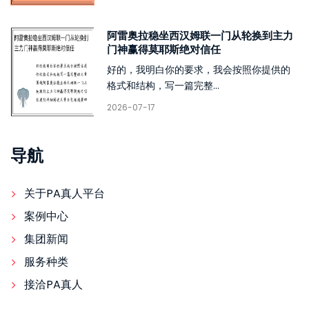
阿雷奥拉稳坐西汉姆联一门从轮换到主力
门神赢得莫耶斯绝对信任
好的，我明白你的要求，我会按照你提供的
格式和结构，写一篇完整...
2026-07-17
导航
关于PA真人平台
案例中心
集团新闻
服务种类
接洽PA真人