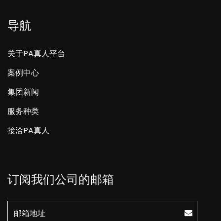
导航
关于PA真人平台
案例中心
集团新闻
服务种类
接洽PA真人
订阅我们公司的邮箱