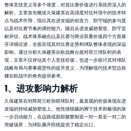
整体竞技意义等多个维度，对其比赛价值进行系统而深入的
解析。文章首先概述久保建英在高强度对抗环境中的技术特
点与战术作用，指出其在进攻端的创造力、防守端的参与度
以及对比赛节奏的调控能力。随后从进攻威胁塑造、防守贡
献评估、战术体系融合以及比赛与商业双重价值四个方面展
开详细论述，全面呈现其对比赛走势和球队整体表现的深远
影响。通过分析久保建英在欧战舞台面对荷兰球队时的表
现，文章不仅评估其个人竞技价值，也进一步探讨其对球队
战略布局与赛事观赏性的提升意义，为理解现代技术型边前
腰在欧战中的角色提供参考。
1、进攻影响力解析
久保建英在对阵荷兰欧协联球队时，最直观的价值体现在进
攻端的持续威胁塑造上。他凭借细腻的脚下技术和极强的第
一步启动能力，在边路或肋部频繁制造一对一甚至一对二的
突破场景，为球队撕开防线提供了稳定出口。