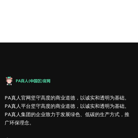
PA真人官网坚守高度的商业道德，以诚实和透明为基础。
PA真人平台坚守高度的商业道德，以诚实和透明为基础。
PA真人集团的企业致力于发展绿色、低碳的生产方式，推
广环保理念。