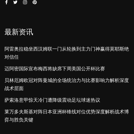
最新资讯
阿雷奥拉稳坐西汉姆联一门从轮换到主力门神赢得莫耶斯绝
对信任
迈阿密国际宣布梅西将缺席下周美国公开杯比赛
贝林厄姆欧冠对阵曼城的全场统治力与比赛影响力解析深度
战术层面
萨索洛意甲惊天冷门遭降级震动足坛球迷热议
莱万多夫斯基对阵日本亚洲杯锋线对位优势深度解析战术博
弈与胜负关键