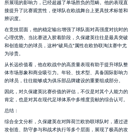
所展现的影响力，已经超越了单场胜负的范畴。他的表现直
接提升了比赛观赏性，使球队在欧战舞台上更具技术标签和
辨识度。
在竞技层面，他的稳定输出增强了球队面对高强度对抗时的
心理优势。当比赛进入胶着阶段，久保建英往往是最具突破
和创造能力的球员，这种“破局点”属性在欧协联淘汰赛中尤
为珍贵。
从长远价值看，他在欧战中的高质量表现有助于提升球队整
体市场形象和商业吸引力。年轻、技术型、具备国际影响力
的球员，往往能够成为俱乐部品牌建设的重要组成部分。
因此，对久保建英比赛价值的评估，不仅是对其个人能力的
肯定，也是对其在现代足球体系中多维度贡献的综合认可。
总结：
综合全文分析，久保建英在对阵荷兰欧协联球队时，通过进
攻创造、防守参与和战术执行等多个层面，展现了极高的攻